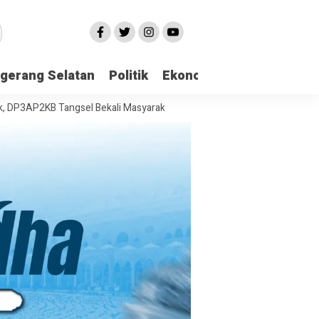
gerang Selatan
Politik
Ekonomi
Edukasi
Pari
B Tangsel Bekali Masyarakat Manajemen Stres dan Dukungan Psikolog