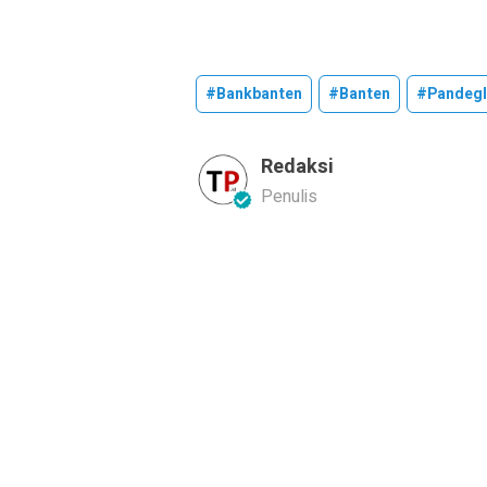
#bankbanten
#banten
#pandeg
Redaksi
Penulis