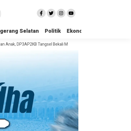
gerang Selatan
Politik
Ekonomi
Edukasi
Pari
DP3AP2KB Tangsel Bekali Masyarakat Manajemen Stres dan Dukungan P