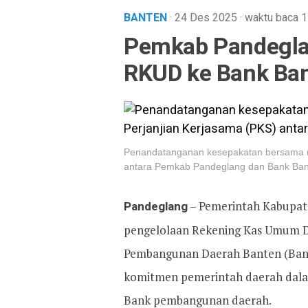
BANTEN
· 24 Des 2025
·
waktu baca 1
Pemkab Pandegla
RKUD ke Bank Ba
Penandatanganan kesepakatan bersama (
antara Pemkab Pandeglang dan Bank Bante
Pandeglang
– Pemerintah Kabupat
pengelolaan Rekening Kas Umum D
Pembangunan Daerah Banten (Bank B
komitmen pemerintah daerah dal
Bank pembangunan daerah.