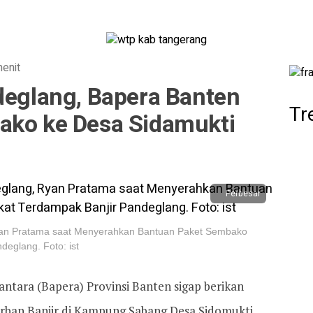
menit
deglang, Bapera Banten
Tr
ako ke Desa Sidamukti
Perbesar
an Pratama saat Menyerahkan Bantuan Paket Sembako
eglang. Foto: ist
ntara (Bapera) Provinsi Banten sigap berikan
rban Banjir di Kampung Sabang Desa Sidomukti