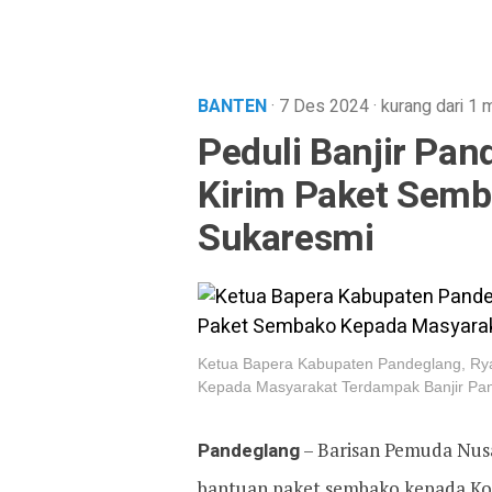
BANTEN
· 7 Des 2024
·
kurang dari 1 
Peduli Banjir Pan
Kirim Paket Semb
Sukaresmi
Ketua Bapera Kabupaten Pandeglang, Ry
Kepada Masyarakat Terdampak Banjir Pand
Pandeglang
– Barisan Pemuda Nusa
bantuan paket sembako kepada Ko