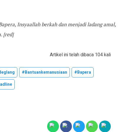
apera, Insyaallah berkah dan menjadi ladang amal,
. [red]
Artikel ini telah dibaca 104 kali
deglang
#bantuankemanusiaan
#bapera
adline