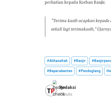
perhatian kepada Korban Banjir.
“Terima kasih ucapkan kepada B
sekali lagi terimakasih,” Ujarnya
#alihanafiah
#banjir
#banjirpan
#baperabanten
#pandeglang
He
Redaksi
Penulis