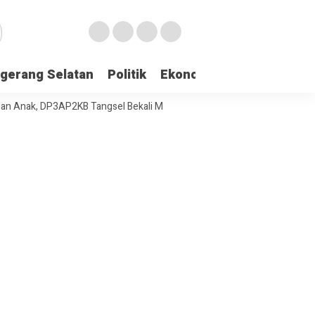
gerang Selatan
Politik
Ekonomi
Edukasi
Pari
ak, DP3AP2KB Tangsel Bekali Masyarakat Manajemen Stres dan Dukung