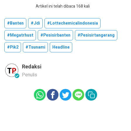
Artikel ini telah dibaca 168 kali
#banten
#jdi
#lottechemicalindonesia
#megatrhust
#pesisirbanten
#pesisirtangerang
#pik2
#tsunami
Headline
Redaksi
Penulis