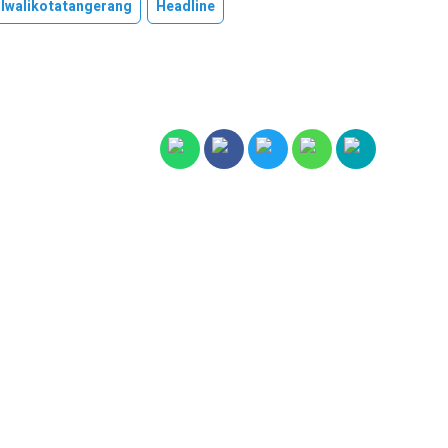
lwalikotatangerang
Headline