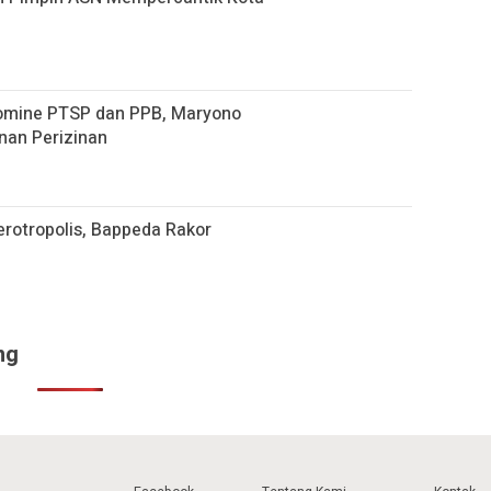
omine PTSP dan PPB, Maryono
nan Perizinan
rotropolis, Bappeda Rakor
ng