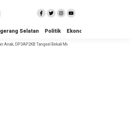
gerang Selatan
Politik
Ekonomi
Edukasi
Pari
k, DP3AP2KB Tangsel Bekali Masyarakat Manajemen Stres dan Dukungan