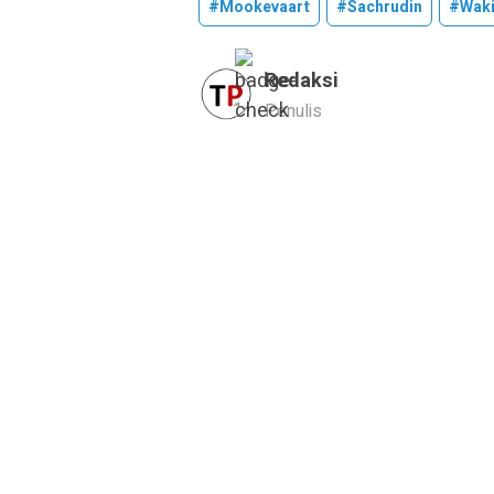
#mookevaart
#sachrudin
#waki
Redaksi
Penulis