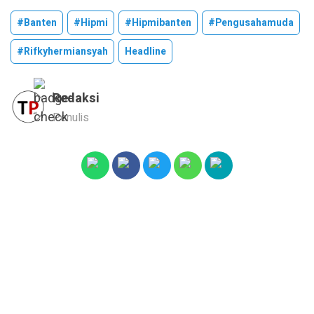
#banten
#hipmi
#hipmibanten
#pengusahamuda
#rifkyhermiansyah
Headline
Redaksi
Penulis