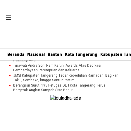
Perkuat Tata Kelola Organisasi dan Pelayanan Umat, MUI Kota
Tangerang Terapkan ISO 9001:2015
Cegah Kekerasan terhadap Perempuan dan Anak, DP3AP2KB
Beranda
Nasional
Banten
Kota Tangerang
Kabupaten Ta
Tangsel Bekali Masyarakat Manajemen Stres dan Dukungan
Psikologi Awal
Tinawati Andra Soni Raih Kartini Awards Atas Dedikasi
Pemberdayaan Perempuan dan Keluarga
JMSI Kabupaten Tangerang Tebar Kepedulian Ramadan, Bagikan
Takjil, Sembako, hingga Santuni Yatim
Berangsur Surut, 195 Petugas DLH Kota Tangerang Terus
Bergerak Angkut Sampah Sisa Banjir