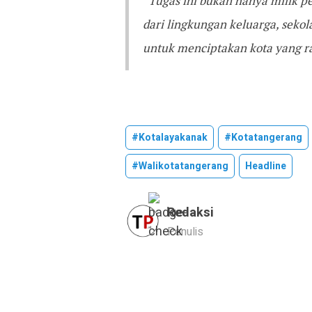
“Tugas ini bukan hanya milik p
dari lingkungan keluarga, seko
untuk menciptakan kota yang r
#kotalayakanak
#kotatangerang
#walikotatangerang
Headline
Redaksi
Penulis