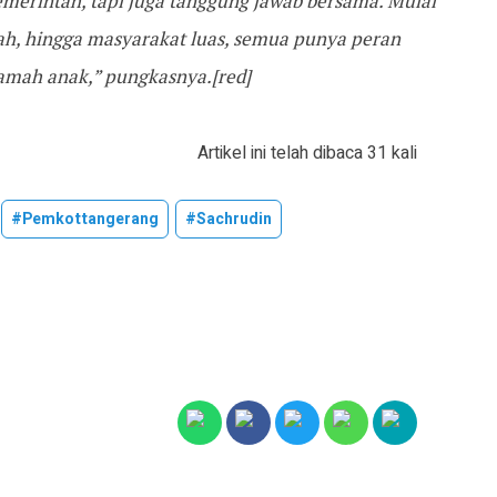
emerintah, tapi juga tanggung jawab bersama. Mulai
lah, hingga masyarakat luas, semua punya peran
amah anak,” pungkasnya.[red]
Artikel ini telah dibaca 31 kali
#pemkottangerang
#sachrudin