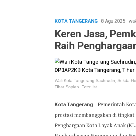
KOTA TANGERANG
· 8 Agu 2025
·
wak
Keren Jasa, Pemk
Raih Penghargaan
Wali Kota Tangerang Sachrudin, Sekda 
Tihar Sopian. Foto: ist
Kota Tangerang
– Pemerintah Kot
prestasi membanggakan di tingkat n
Penghargaan Kota Layak Anak (KLA
Pemberdayaan Perempuan dan Perl