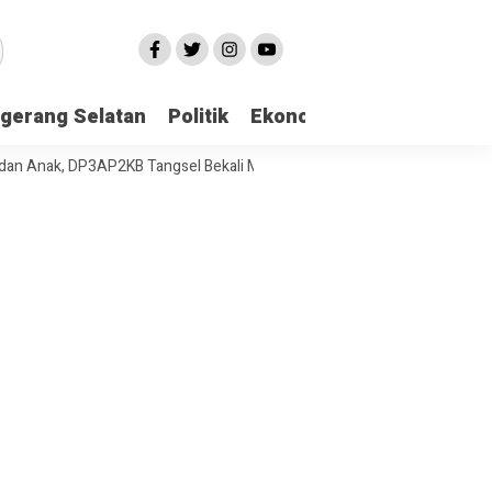
gerang Selatan
Politik
Ekonomi
Edukasi
Pari
k, DP3AP2KB Tangsel Bekali Masyarakat Manajemen Stres dan Dukunga