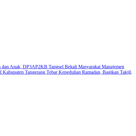
n dan Anak, DP3AP2KB Tangsel Bekali Masyarakat Manajemen
 Kabupaten Tangerang Tebar Kepedulian Ramadan, Bagikan Takjil,