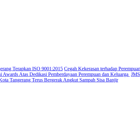
gerang Terapkan ISO 9001:2015
Cegah Kekerasan terhadap Perempua
ini Awards Atas Dedikasi Pemberdayaan Perempuan dan Keluarga
JMSI
Kota Tangerang Terus Bergerak Angkut Sampah Sisa Banjir