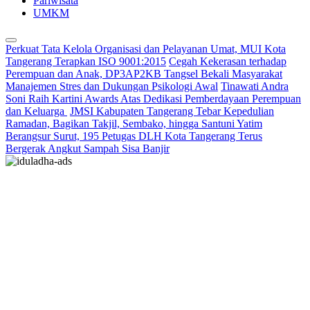
Pariwisata
UMKM
Perkuat Tata Kelola Organisasi dan Pelayanan Umat, MUI Kota
Tangerang Terapkan ISO 9001:2015
Cegah Kekerasan terhadap
Perempuan dan Anak, DP3AP2KB Tangsel Bekali Masyarakat
Manajemen Stres dan Dukungan Psikologi Awal
Tinawati Andra
Soni Raih Kartini Awards Atas Dedikasi Pemberdayaan Perempuan
dan Keluarga
JMSI Kabupaten Tangerang Tebar Kepedulian
Ramadan, Bagikan Takjil, Sembako, hingga Santuni Yatim
Berangsur Surut, 195 Petugas DLH Kota Tangerang Terus
Bergerak Angkut Sampah Sisa Banjir