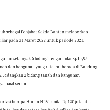
njuk sebagai Penjabat Sekda Banten melaporkan
liar pada 31 Maret 2022 untuk periode 2021.
angunan sebanyak 6 bidang dengan nilai Rp15,93
g tanah dan bangunan yang rata-rat berada di Bandung
n. Sedangkan 2 bidang tanah dan bangunan
i hasil sendiri.
rtasi berupa Honda HRV senilai Rp120 juta atas
,8 juta, kas dan setara kas Rp2,6 miliar dan harta