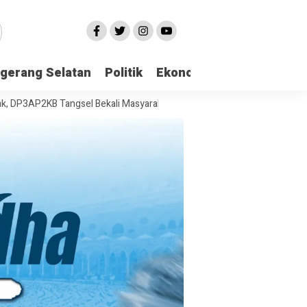
gerang Selatan
Politik
Ekonomi
Edukasi
Pari
KB Tangsel Bekali Masyarakat Manajemen Stres dan Dukungan Psikolog