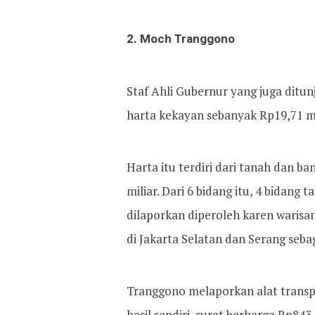
2. Moch Tranggono
Staf Ahli Gubernur yang juga ditu
harta kekayan sebanyak Rp19,71 mi
Harta itu terdiri dari tanah dan b
miliar. Dari 6 bidang itu, 4 bidan
dilaporkan diperoleh karen warisa
di Jakarta Selatan dan Serang sebaga
Tranggono melaporkan alat transpo
hasil sendiri, surat berharga Rp843