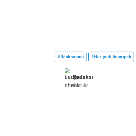
#banksasuci
#haripedulisampah
Redaksi
Penulis