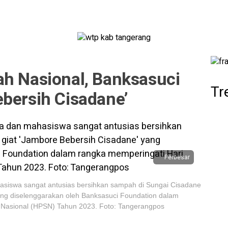
ah Nasional, Banksasuci
Tr
bersih Cisadane’
Perbesar
hasiswa sangat antusias bersihkan sampah di Sungai Cisadane
ang diselenggarakan oleh Banksasuci Foundation dalam
 Nasional (HPSN) Tahun 2023. Foto: Tangerangpos