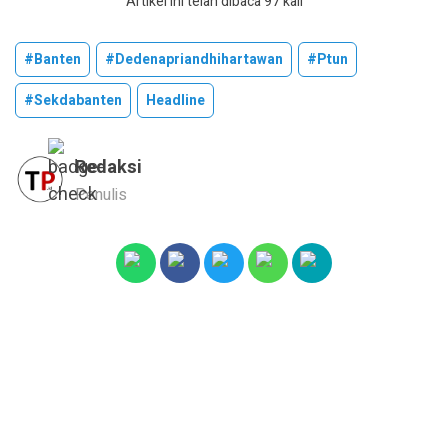
Artikel ini telah dibaca 97 kali
#banten
#dedenapriandhihartawan
#ptun
#sekdabanten
Headline
Redaksi
Penulis