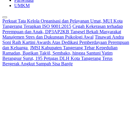
Pariwisata
UMKM
Perkuat Tata Kelola Organisasi dan Pelayanan Umat, MUI Kota
Tangerang Terapkan ISO 9001:2015
Cegah Kekerasan terhadap
Perempuan dan Anak, DP3AP2KB Tangsel Bekali Masyarakat
Manajemen Stres dan Dukungan Psikologi Awal
Tinawati Andra
Soni Raih Kartini Awards Atas Dedikasi Pemberdayaan Perempuan
dan Keluarga
JMSI Kabupaten Tangerang Tebar Kepedulian
Ramadan, Bagikan Takjil, Sembako, hingga Santuni Yatim
Berangsur Surut, 195 Petugas DLH Kota Tangerang Terus
Bergerak Angkut Sampah Sisa Banjir