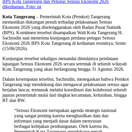
BPS Kota Tangerang dan Petugas Sensus Ekonomi 2026
dikediaman. Foto: ist
Kota Tangerang
– Pemerintah Kota (Pemkot) Tangerang
memastikan dukungan penuh terhadap pelaksanaan Sensus
Ekonomi 2026 yang diselenggarakan oleh Badan Pusat Statistik
(BPS). Komitmen tersebut disampaikan Wali Kota Tangerang H.
Sachrudin saat menerima kunjungan perdana petugas Sensus
Ekonomi 2026 BPS Kota Tangerang di kediaman resminya, Senin
(15/06/2026).
Kunjungan tersebut sekaligus menandai dimulainya pendataan
lapangan Sensus Ekonomi 2026 secara serentak di seluruh wilayah
Kota Tangerang yang akan berlangsung hingga 31 Agustus 2026.
Dalam kesempatan tersebut, Sachrudin, menegaskan bahwa Pemkot
Tangerang siap mendukung dan mengawal pelaksanaan sensus agar
berjalan lancar, termasuk melalui koordinasi dan kolaborasi seluruh
jajaran pemerintah mulai dari tingkat kecamatan, kelurahan, hingga
RT dan RW.
“Sensus Ekonomi merupakan agenda strategis nasional
yang sangat penting karena menghasilkan data dan
informasi yang menjadi dasar dalam menyusun
berbagai kebijakan pembangunan. Oleh karena itu,
Pemerintah Kota Tangerang mendukung penuh