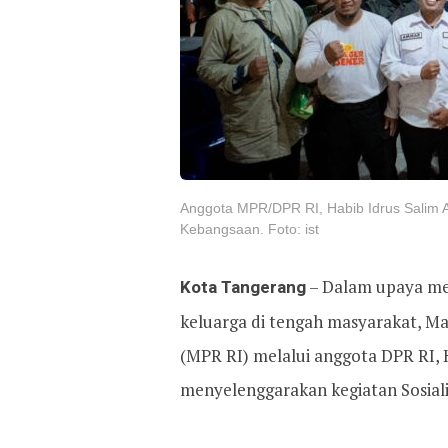
Anggota MPR/DPR RI, Habib Idrus Salim Alj
Kebangsaan. Foto: ist
Kota Tangerang
– Dalam upaya me
keluarga di tengah masyarakat, Ma
(MPR RI) melalui anggota DPR RI, Ha
menyelenggarakan kegiatan Sosialis