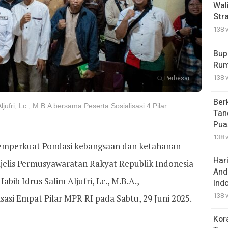
Wal
Str
138 
Bup
Rum
138 
Perbesar
Ber
ufri, Lc., M.B.A bersama Peserta Sosialisasi 4 Pilar
Tan
Pua
138 
mperkuat Pondasi kebangsaan dan ketahanan
Har
jelis Permusyawaratan Rakyat Republik Indonesia
And
bib Idrus Salim Aljufri, Lc., M.B.A.,
Ind
138 
asi Empat Pilar MPR RI pada Sabtu, 29 Juni 2025.
Kor