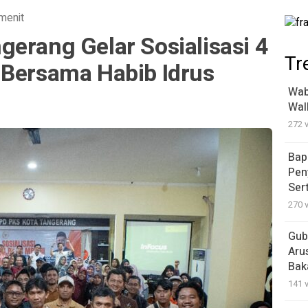
menit
erang Gelar Sosialisasi 4
Tr
 Bersama Habib Idrus
Wab
Wal
272 
Bap
Pen
Ser
270 
Gub
Aru
Bak
141 