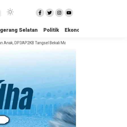
gerang Selatan
Politik
Ekonomi
Edukasi
Pari
3AP2KB Tangsel Bekali Masyarakat Manajemen Stres dan Dukungan Psi