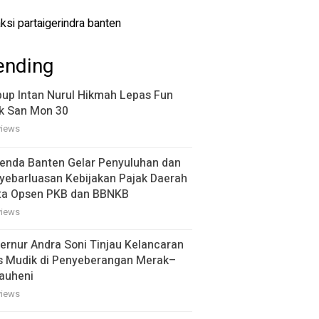
ending
up Intan Nurul Hikmah Lepas Fun
k San Mon 30
views
enda Banten Gelar Penyuluhan dan
yebarluasan Kebijakan Pajak Daerah
ta Opsen PKB dan BBNKB
views
ernur Andra Soni Tinjau Kelancaran
s Mudik di Penyeberangan Merak–
auheni
views