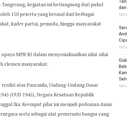
Tan
Tangerang, kegiatan ini berlangsung dari pukul
dan
 oleh 150 peserta yang berasal dari berbagai
137 
akat, kader partai, pemuda, hingga masyarakat
Ser
And
Cip
137 
 upaya MPR RI dalam menyosialisasikan nilai-nilai
Gub
uh elemen masyarakat.
Beb
Kam
Seh
terdiri atas Pancasila, Undang-Undang Dasar
137 
1945 (UUD 1945), Negara Kesatuan Republik
nggal Ika. Keempat pilar ini menjadi pedoman dasar
rnegara serta sebagai alat pemersatu bangsa yang