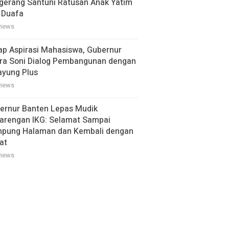
gerang Santuni Ratusan Anak Yatim
 Duafa
views
ap Aspirasi Mahasiswa, Gubernur
ra Soni Dialog Pembangunan dengan
ayung Plus
views
ernur Banten Lepas Mudik
arengan IKG: Selamat Sampai
pung Halaman dan Kembali dengan
at
views