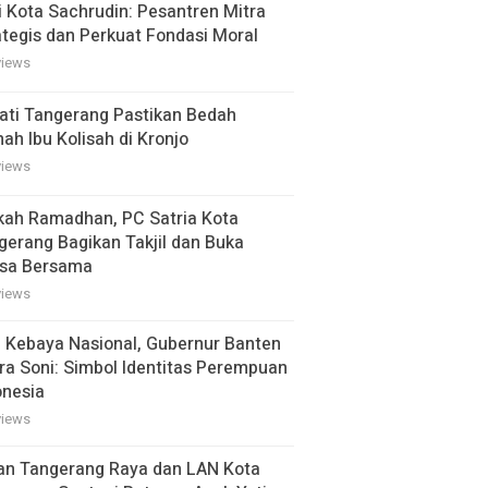
i Kota Sachrudin: Pesantren Mitra
ategis dan Perkuat Fondasi Moral
views
ati Tangerang Pastikan Bedah
ah Ibu Kolisah di Kronjo
views
kah Ramadhan, PC Satria Kota
gerang Bagikan Takjil dan Buka
sa Bersama
views
i Kebaya Nasional, Gubernur Banten
ra Soni: Simbol Identitas Perempuan
onesia
views
an Tangerang Raya dan LAN Kota