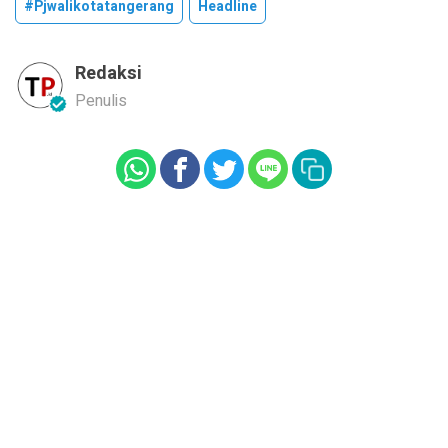
#pjwalikotatangerang
Headline
Redaksi
Penulis