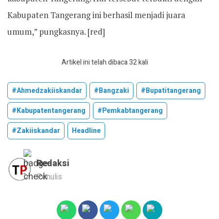
Kabupaten Tangerang ini berhasil menjadi juara
umum,” pungkasnya. [red]
Artikel ini telah dibaca 32 kali
#ahmedzakiiskandar
#bangzaki
#bupatitangerang
#kabupatentangerang
#pemkabtangerang
#zakiiskandar
Headline
Redaksi
Penulis