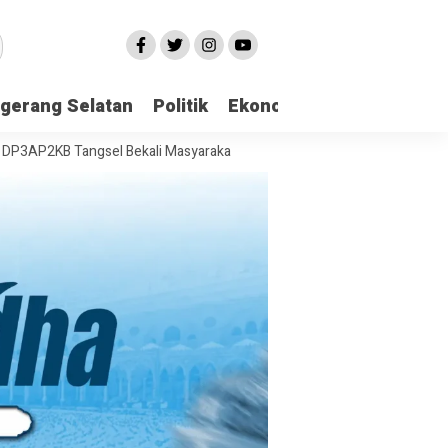
gerang Selatan
Politik
Ekonomi
Edukasi
Pari
Tangsel Bekali Masyarakat Manajemen Stres dan Dukungan Psikologi A