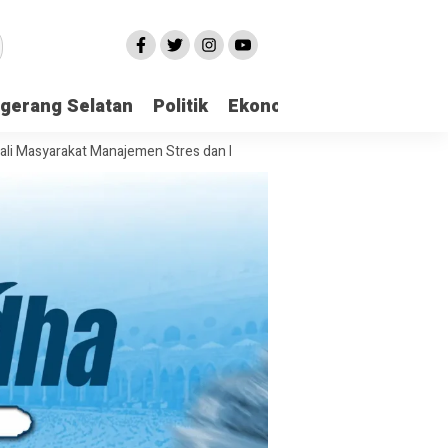
gerang Selatan
Politik
Ekonomi
Edukasi
Pari
akat Manajemen Stres dan Dukungan Psikologi Awal
Tinawati Andra