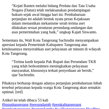
“Kejati Banten melalui bidang Perdata dan Tata Usaha
Negara (Datun) telah melaksanakan pendampingan
hukum sejak awal hingga hari ini. Pembaharuan
perjanjian ini adalah bentuk nyata peran Kejaksaan
dalam memastikan mekanisme serah terima aset
dilakukan sesuai peraturan perundang-undangan dan
asas pemerintahan yang baik,” ungkap Kajati Siswanto.
Sementara itu, Wali Kota Tangerang Sachrudin menyampaikan
apresiasi kepada Pemerintah Kabupaten Tangerang atas
ketulusannya menyerahkan aset pelayanan air minum di wilayah
Kota Tangerang.
“Terima kasih kepada Pak Bupati dan Perumdam TKR
yang telah berkomitmen meningkatkan pelayanan
masyarakat, khususnya terkait penyediaan air bersih,”
ujar Sachrudin.
Pihaknya berharap dengan adanya perjanjian pembaharuan hibah
tersebut pelayanan kepada warga Kota Tangerang akan semakin
optimal. [red]
Artikel ini telah dibaca 53 kali
#bupatitangerang
#peeumdamtb
#pemkabtangerang
#pemkottangerang
#perumdamtkr
#walikotatangerang
Headline