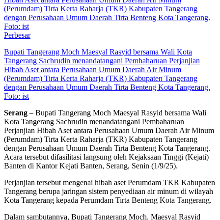
Perbesar
Bupati Tangerang Moch Maesyal Rasyid bersama Wali Kota
Tangerang Sachrudin menandatangani Pembaharuan Perjanjian
Hibah Aset antara Perusahaan Umum Daerah Air Minum
(Perumdam) Tirta Kerta Raharja (TKR) Kabupaten Tangerang
dengan Perusahaan Umum Daerah Tirta Benteng Kota Tangerang.
Foto: ist
Serang
– Bupati Tangerang Moch Maesyal Rasyid bersama Wali
Kota Tangerang Sachrudin menandatangani Pembaharuan
Perjanjian Hibah Aset antara Perusahaan Umum Daerah Air Minum
(Perumdam) Tirta Kerta Raharja (TKR) Kabupaten Tangerang
dengan Perusahaan Umum Daerah Tirta Benteng Kota Tangerang.
Acara tersebut difasilitasi langsung oleh Kejaksaan Tinggi (Kejati)
Banten di Kantor Kejati Banten, Serang, Senin (1/9/25).
Perjanjian tersebut mengenai hibah aset Perumdam TKR Kabupaten
Tangerang berupa jaringan sistem penyediaan air minum di wilayah
Kota Tangerang kepada Perumdam Tirta Benteng Kota Tangerang.
Dalam sambutannya, Bupati Tangerang Moch. Maesyal Rasyid