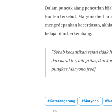
Dalam puncak ajang pencarian hijab
Banten tersebut, Maryono berharap 
mengedepankan kecerdasan, akhlak,
belajar dan berkembang.
“Sebab kecantikan sejati tidak
dari karakter, integritas, dan k
pungkas Maryono.[red]
#kotatangerang
#maryono
#wa