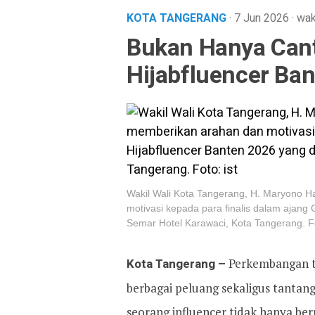
KOTA TANGERANG
· 7 Jun 2026
·
wak
Bukan Hanya Cant
Hijabfluencer Ban
Wakil Wali Kota Tangerang, H. Maryono H
motivasi kepada para finalis dalam ajang 
Semar Hotel Karawaci, Kota Tangerang. Fo
Kota Tangerang –
Perkembangan te
berbagai peluang sekaligus tantanga
seorang influencer tidak hanya ber