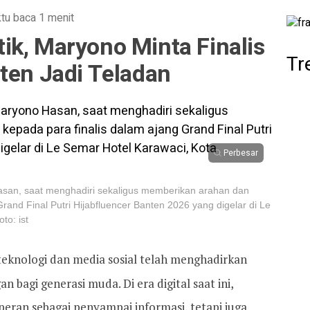
tu baca 1 menit
ik, Maryono Minta Finalis
Tr
ten Jadi Teladan
Perbesar
asan, saat menghadiri sekaligus memberikan arahan dan
Grand Final Putri Hijabfluencer Banten 2026 yang digelar di Le
to: ist
knologi dan media sosial telah menghadirkan
n bagi generasi muda. Di era digital saat ini,
peran sebagai penyampai informasi, tetapi juga