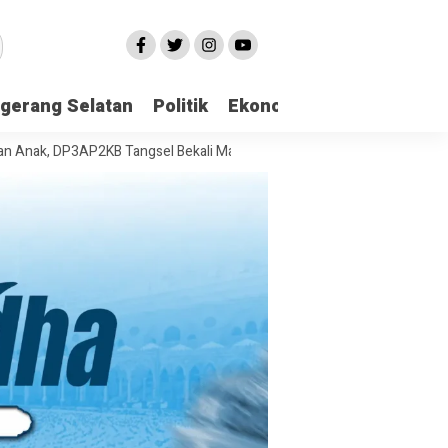
gerang Selatan
Politik
Ekonomi
Edukasi
Pari
DP3AP2KB Tangsel Bekali Masyarakat Manajemen Stres dan Dukungan Ps