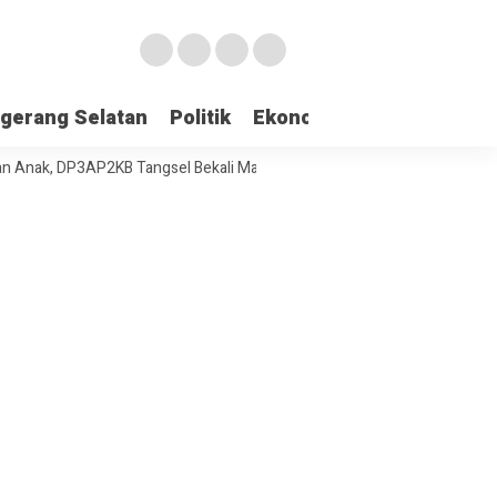
gerang Selatan
Politik
Ekonomi
Edukasi
Pari
DP3AP2KB Tangsel Bekali Masyarakat Manajemen Stres dan Dukungan Ps