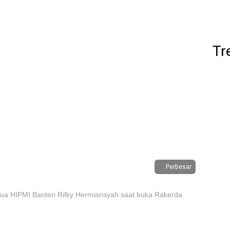
Tr
Perbesar
ua HIPMI Banten Rifky Hermiansyah saat buka Rakerda