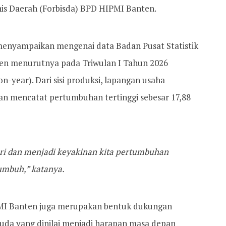
nis Daerah (Forbisda) BPD HIPMI Banten.
menyampaikan mengenai data Badan Pusat Statistik
ten menurutnya pada Triwulan I Tahun 2026
n-year). Dari sisi produksi, lapangan usaha
an mencatat pertumbuhan tertinggi sebesar 17,88
uri dan menjadi keyakinan kita pertumbuhan
umbuh,” katanya.
MI Banten juga merupakan bentuk dukungan
da yang dinilai menjadi harapan masa depan