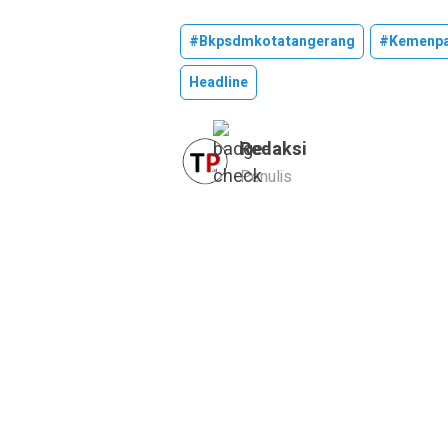
#bkpsdmkotatangerang
#kemenpa
Headline
Redaksi
Penulis