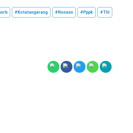
nrb
#kotatangerang
#nonasn
#pppk
#thl