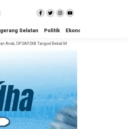
gerang Selatan
Politik
Ekonomi
Edukasi
Pari
DP3AP2KB Tangsel Bekali Masyarakat Manajemen Stres dan Dukungan Ps