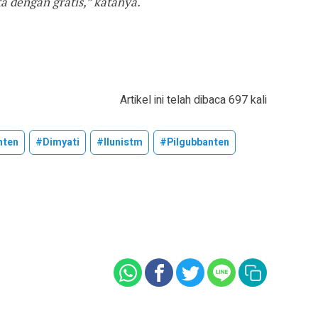
a dengan gratis,” katanya.
Artikel ini telah dibaca 697 kali
nten
#dimyati
#ilunistm
#pilgubbanten