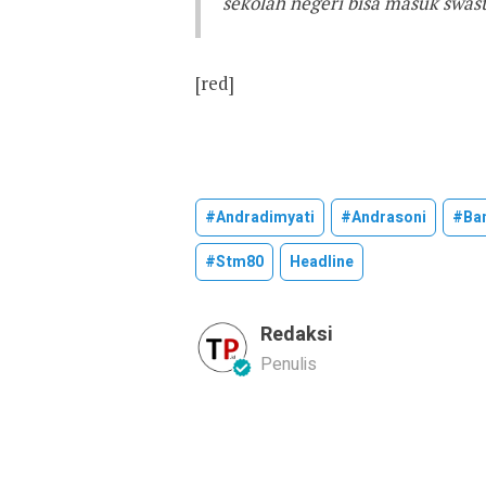
sekolah negeri bisa masuk swast
[red]
#andradimyati
#andrasoni
#ba
#stm80
Headline
Redaksi
Penulis