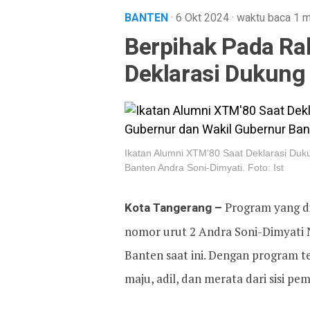
BANTEN
· 6 Okt 2024
·
waktu baca 1 m
Berpihak Pada Ra
Deklarasi Dukung
Ikatan Alumni XTM'80 Saat Deklarasi Du
Banten Andra Soni-Dimyati. Foto: Ist
Kota Tangerang –
Program yang d
nomor urut 2 Andra Soni-Dimyati
Banten saat ini. Dengan program t
maju, adil, dan merata dari sisi p