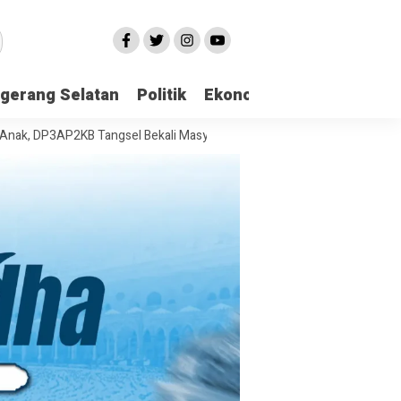
gerang Selatan
Politik
Ekonomi
Edukasi
Pari
AP2KB Tangsel Bekali Masyarakat Manajemen Stres dan Dukungan Psik