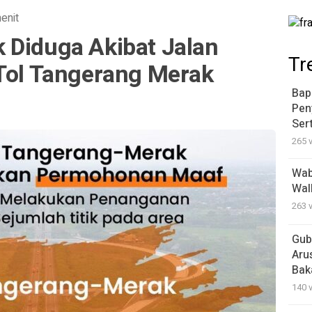
enit
 Diduga Akibat Jalan
Tr
 Tol Tangerang Merak
Bap
Pen
Ser
265 
Wab
Wal
263 
Gub
Aru
Bak
140 