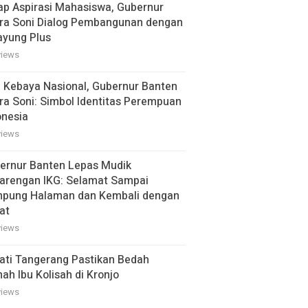
ap Aspirasi Mahasiswa, Gubernur
ra Soni Dialog Pembangunan dengan
ayung Plus
views
i Kebaya Nasional, Gubernur Banten
ra Soni: Simbol Identitas Perempuan
onesia
views
ernur Banten Lepas Mudik
arengan IKG: Selamat Sampai
pung Halaman dan Kembali dengan
at
views
ati Tangerang Pastikan Bedah
ah Ibu Kolisah di Kronjo
views