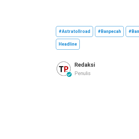
#astratollroad
#banpecah
#ban
Headline
Redaksi
Penulis