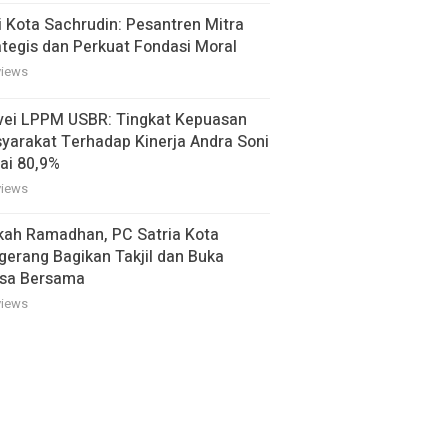
i Kota Sachrudin: Pesantren Mitra
ategis dan Perkuat Fondasi Moral
views
vei LPPM USBR: Tingkat Kepuasan
yarakat Terhadap Kinerja Andra Soni
ai 80,9%
views
kah Ramadhan, PC Satria Kota
gerang Bagikan Takjil dan Buka
sa Bersama
views