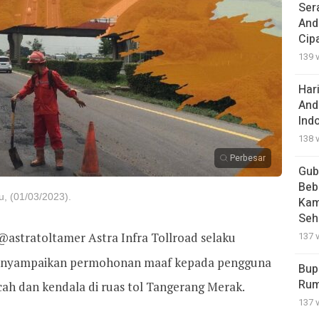
Ser
And
Cip
139 
Har
And
Ind
138 
Perbesar
Gub
Beb
, (01/03/2023).
Kam
Seh
astratoltamer Astra Infra Tollroad selaku
137 
enyampaikan permohonan maaf kepada pengguna
Bup
Rum
cah dan kendala di ruas tol Tangerang Merak.
137 