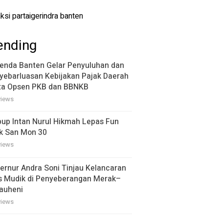
ending
enda Banten Gelar Penyuluhan dan
yebarluasan Kebijakan Pajak Daerah
ta Opsen PKB dan BBNKB
views
up Intan Nurul Hikmah Lepas Fun
k San Mon 30
views
ernur Andra Soni Tinjau Kelancaran
s Mudik di Penyeberangan Merak–
auheni
views