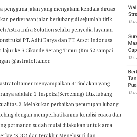
Wal
 pengguna jalan yang mengalami kendala diruas
Str
an perkerasan jalan berlubang di sejumlah titik
134 
eh Astra Infra Solution selaku penyedia layanan
Sur
onstruksi PT. Adhi Karya dan PT. Acset Indonusa
Mas
Cap
 lajur ke 3 Cikande Serang Timur (Km 52 sampai
134 
tingan @astratoltamer.
Ber
Tan
@astratoltamer menyampaikan 4 Tindakan yang
Pua
134 
anya adalah: 1. Inspeksi(Screening) titik lubang
ualitas. 2. Melakukan perbaikan penutupan lubang
tching dengan memperhatikanmu kondisi cuaca dan
ubang permanen sudah mulai dilakukan untuk area
verlay (SDO) dan terakhir Menelusuri dan