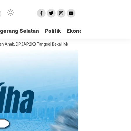
gerang Selatan
Politik
Ekonomi
Edukasi
Pari
3AP2KB Tangsel Bekali Masyarakat Manajemen Stres dan Dukungan Psi