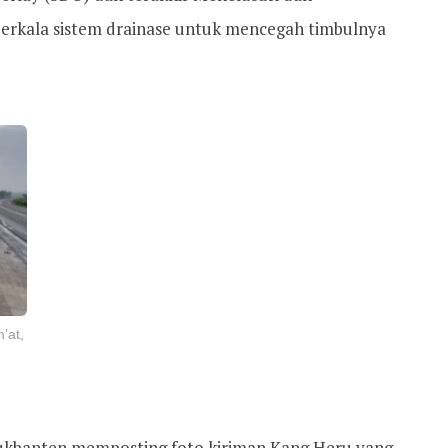
berkala sistem drainase untuk mencegah timbulnya
’at,
kbanten memposting foto kiriman Kang Heru yang