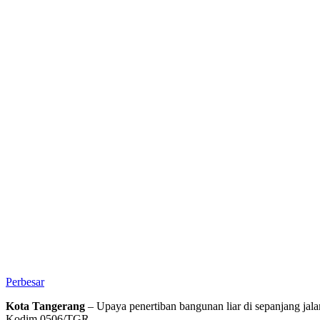
Perbesar
Kota Tangerang
– Upaya penertiban bangunan liar di sepanjang jal
Kodim 0506/TGR.