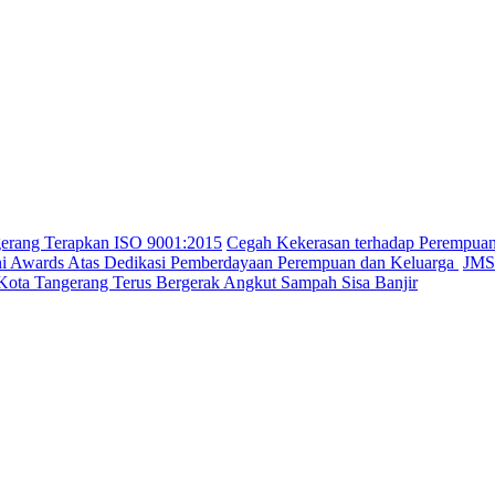
gerang Terapkan ISO 9001:2015
Cegah Kekerasan terhadap Perempua
ini Awards Atas Dedikasi Pemberdayaan Perempuan dan Keluarga
JMSI
Kota Tangerang Terus Bergerak Angkut Sampah Sisa Banjir