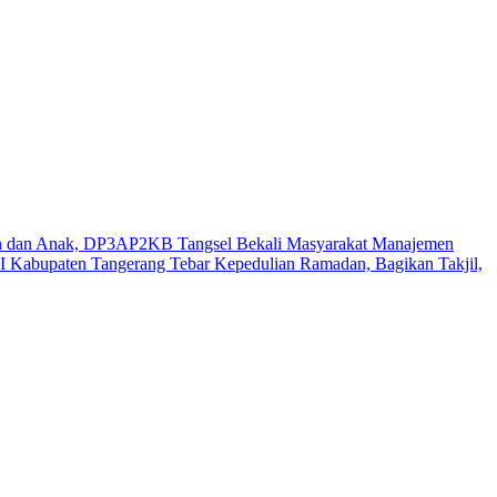
n dan Anak, DP3AP2KB Tangsel Bekali Masyarakat Manajemen
 Kabupaten Tangerang Tebar Kepedulian Ramadan, Bagikan Takjil,