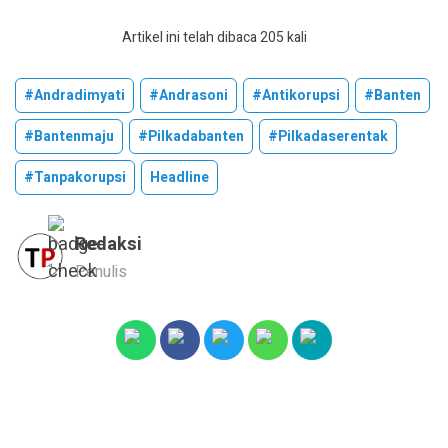
Artikel ini telah dibaca 205 kali
#andradimyati
#andrasoni
#antikorupsi
#banten
#bantenmaju
#pilkadabanten
#pilkadaserentak
#tanpakorupsi
Headline
Redaksi
Penulis