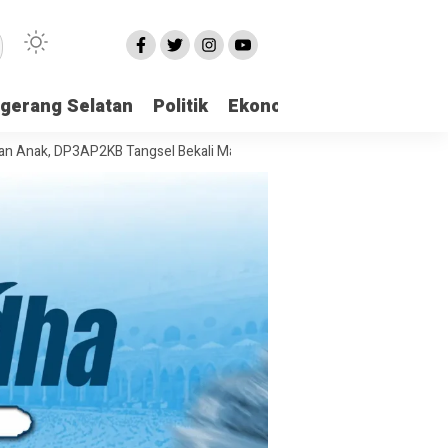
gerang Selatan
Politik
Ekonomi
Edukasi
Pari
DP3AP2KB Tangsel Bekali Masyarakat Manajemen Stres dan Dukungan P