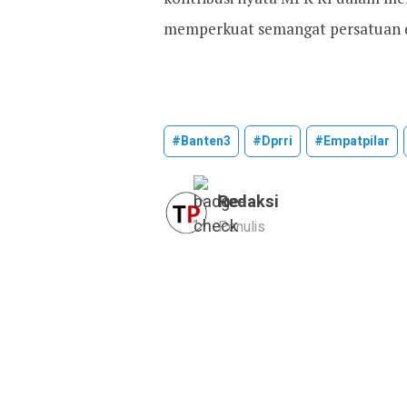
memperkuat semangat persatuan da
#banten3
#dprri
#empatpilar
Redaksi
Penulis