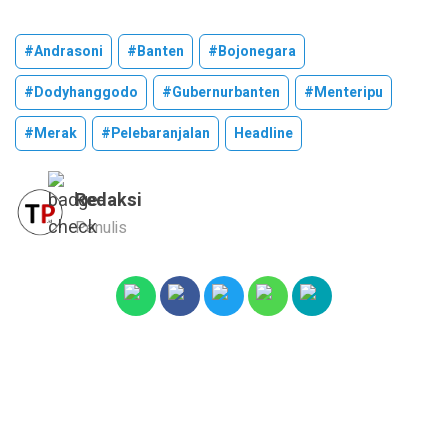
#andrasoni
#banten
#bojonegara
#dodyhanggodo
#gubernurbanten
#menteripu
#merak
#pelebaranjalan
Headline
Redaksi
Penulis