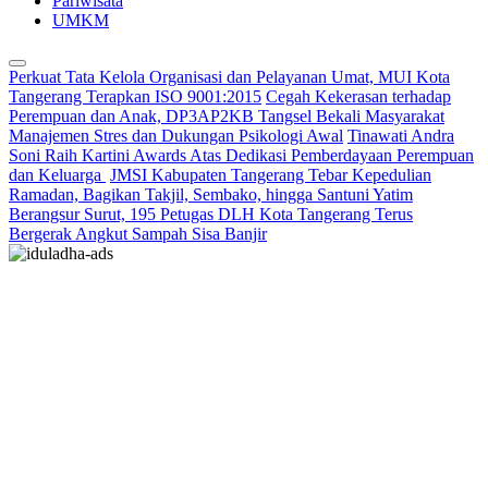
Pariwisata
UMKM
Perkuat Tata Kelola Organisasi dan Pelayanan Umat, MUI Kota
Tangerang Terapkan ISO 9001:2015
Cegah Kekerasan terhadap
Perempuan dan Anak, DP3AP2KB Tangsel Bekali Masyarakat
Manajemen Stres dan Dukungan Psikologi Awal
Tinawati Andra
Soni Raih Kartini Awards Atas Dedikasi Pemberdayaan Perempuan
dan Keluarga
JMSI Kabupaten Tangerang Tebar Kepedulian
Ramadan, Bagikan Takjil, Sembako, hingga Santuni Yatim
Berangsur Surut, 195 Petugas DLH Kota Tangerang Terus
Bergerak Angkut Sampah Sisa Banjir