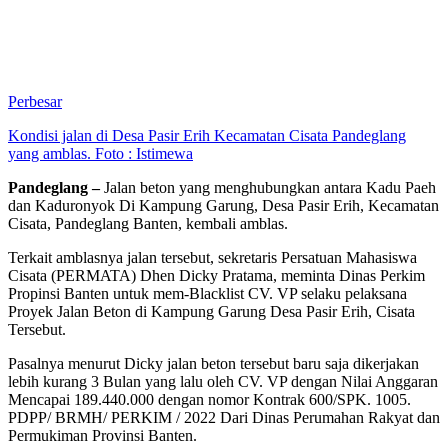
Perbesar
Kondisi jalan di Desa Pasir Erih Kecamatan Cisata Pandeglang
yang amblas. Foto : Istimewa
Pandeglang –
Jalan beton yang menghubungkan antara Kadu Paeh
dan Kaduronyok Di Kampung Garung, Desa Pasir Erih, Kecamatan
Cisata, Pandeglang Banten, kembali amblas.
Terkait amblasnya jalan tersebut, sekretaris Persatuan Mahasiswa
Cisata (PERMATA) Dhen Dicky Pratama, meminta Dinas Perkim
Propinsi Banten untuk mem-Blacklist CV. VP selaku pelaksana
Proyek Jalan Beton di Kampung Garung Desa Pasir Erih, Cisata
Tersebut.
Pasalnya menurut Dicky jalan beton tersebut baru saja dikerjakan
lebih kurang 3 Bulan yang lalu oleh CV. VP dengan Nilai Anggaran
Mencapai 189.440.000 dengan nomor Kontrak 600/SPK. 1005.
PDPP/ BRMH/ PERKIM / 2022 Dari Dinas Perumahan Rakyat dan
Permukiman Provinsi Banten.